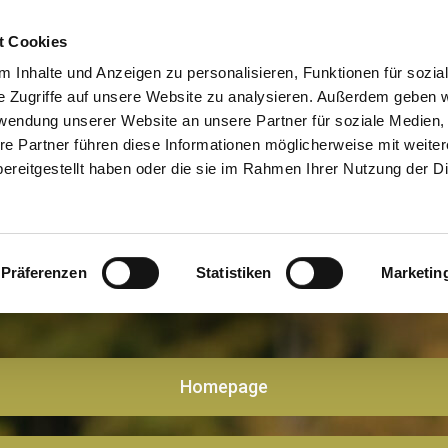
ch mit deinem verstorbenen Tier oder 6-Wochen-Begle
t Cookies
 Inhalte und Anzeigen zu personalisieren, Funktionen für sozia
e Zugriffe auf unsere Website zu analysieren. Außerdem geben w
fos & Buchung eines Tiergesprächs / "4-Wochen-Flatra
rwendung unserer Website an unsere Partner für soziale Medien
re Partner führen diese Informationen möglicherweise mit weite
ereitgestellt haben oder die sie im Rahmen Ihrer Nutzung der D
u einem Gespräch mit verstorbenem Tier/ Trauerbeglei
on (ab 2026): Heart Whispers - Dein persönliches Woch
Präferenzen
Statistiken
Marketin
Homepage